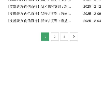
【支部聚力·向信而行】我和我的支部：双利公司党支部
2025-12-12
【支部聚力·向信而行】我来讲党课：通维公司党支部
2025-12-09
【支部聚力·向信而行】我来讲党课：嘉益公司党支部
2025-12-04
1
2
3
>