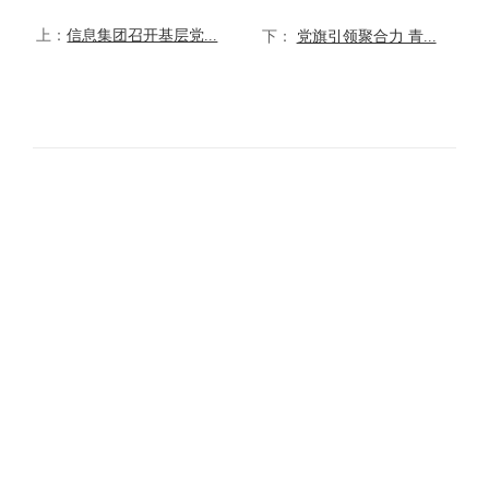
上：
信息集团召开基层党...
下：
党旗引领聚合力 青...