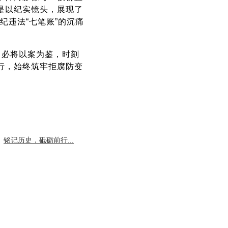
是以纪实镜头，展现了
纪违法“七笔账”的沉痛
，必将以案为鉴，时刻
行，始终筑牢拒腐防变
：
铭记历史，砥砺前行...