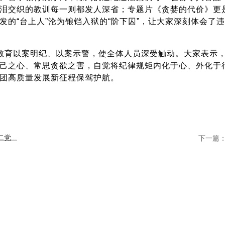
泪交织的教训每一则都发人深省；专题片《贪婪的代价》更
发的“台上人”沦为锒铛入狱的“阶下囚”，让大家深刻体会了违
示教育以案明纪、以案示警，使全体人员深受触动。大家表示
己之心、常思贪欲之害，自觉将纪律规矩内化于心、外化于
团高质量发展新征程保驾护航。
...
下一篇