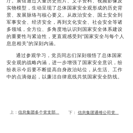
厅。展馆通过大量历史照片、文字资料、视频影像及
实物模型，生动呈现了总体国家安全观形成的历史背
景、发展脉络与核心要义。从政治安全、国土安全到
军事安全、经济安全，再到文化安全、社会安全等诸
多领域，全方位、多角度地认识到国家安全体系建设
的重要性与紧迫性，更直观感受到“国家安全与每个人
息息相关”的深刻内涵。
通过参观学习，党员同志们深刻领悟了总体国家
安全观的战略内涵，进一步增强了国家安全意识，纷
纷表示今后要不断提高自身政治站位，从生活、工作
中的点滴做起，以廉洁自律底线共筑国家安全防线。
上：
信息集团多个党支部...
下：
信息集团通维公司党...