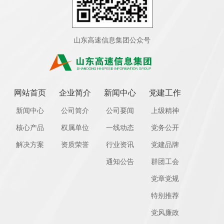
山东高速信息集团公众号
网站首页
企业简介
新闻中心
党建工作
新闻中心
公司简介
公司要闻
上级精神
核心产品
权属单位
一线动态
党务公开
解决方案
资质荣誉
行业资讯
党建品牌
通知公告
群团工会
党章党规
特别推荐
党风廉政