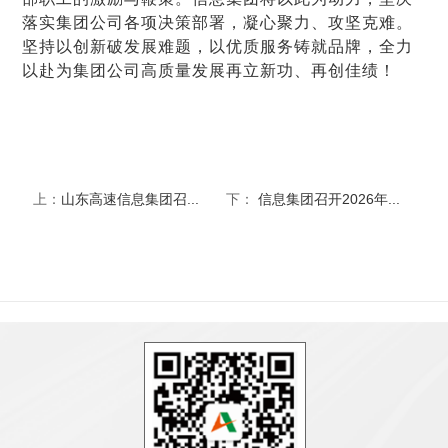
落实集团公司各项决策部署，凝心聚力、攻坚克难。
坚持以创新破发展难题，以优质服务铸就品牌，全力
以赴为集团公司高质量发展再立新功、再创佳绩！
上：
山东高速信息集团召...
下：
信息集团召开2026年...