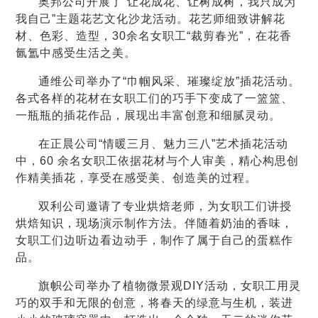
奥邦公司开展了“让花成花、让树成树，我只成为
我自己”主题花艺文化沙龙活动。花艺师细致讲解花
材、色彩、造型，30余名女职工“裁剪春光”，在花香
氤氲中感受生活之美。
通维公司举办了“巾帼风采、璀璨绽放”插花活动。
各式各样的花材在女职工们的巧手下变成了一篮篮、
一瓶瓶的插花作品，展现出丰富创意和细腻灵动。
在正晨公司“情暖三月、魅力三八”艺术插花活动
中，60 余名女职工依据花材与个人审美，精心构思创
作精美插花，享受在感受美、创造美的过程。
双利公司邀请了专业烘焙老师，为女职工们讲授
烘焙知识，现场演示制作方法。伴随着奶油的香味，
女职工们边听边看边动手，制作了属于自己的蛋糕作
品。
旗帜公司举办了植物微景观DIY活动，女职工用灵
巧的双手和无限的创意，将春天的绿意与生机，装进