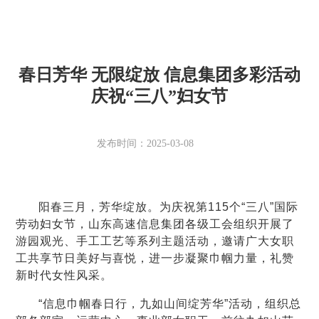
春日芳华 无限绽放 信息集团多彩活动
庆祝“三八”妇女节
发布时间：2025-03-08
阳春三月，芳华绽放。为庆祝第115个“三八”国际
劳动妇女节，山东高速信息集团各级工会组织开展了
游园观光、手工工艺等系列主题活动，邀请广大女职
工共享节日美好与喜悦，进一步凝聚巾帼力量，礼赞
新时代女性风采。
“信息巾帼春日行，九如山间绽芳华”活动，组织总