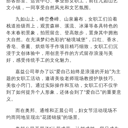
部各部室、运营中心、事业部女职工，前往九如山艺
文小镇，一同享受自然风光和文艺氛围。
九如山上，峰峦叠嶂、山泉遍布，女职工们沿着
栈道拾级而上，观赏森林、溪流、冰瀑等各具特色的
冬末春初景象，拍照留念、登高散步，置身其中拥抱
大自然。在充满梦幻色彩的“秘境城堡”，口红、香水、
香皂、香薰、烘焙等手作项目精巧细致‌，女职工们沉
浸于文创体验中，用创意手作的方式留存浪漫与美
好，感受传统手工的文化魅力。
嘉益公司举办了以“爱自己始终是浪漫的开始”为主
题的女职工活动，邀请美妆老师现场教授护肤技巧、
美妆小窍门。通过实际操作和互动，女职工们不仅学
到了如何提升个人形象，还体会到了“爱自己”的重要意
义。
而在奥邦、通维和正晨公司，妇女节活动现场不
约而同地呈现出“花团锦簇”的场景。