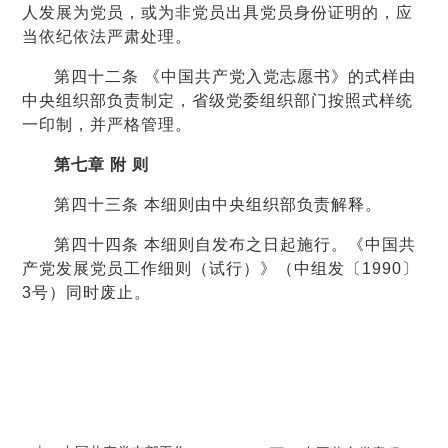
人发展为党员，或为非党员出具党员身份证明的，应
当依纪依法严肃处理。
第四十二条
《中国共产党入党志愿书》的式样由
中央组织部负责制定，省级党委组织部门按照式样统
一印制，并严格管理。
第七章
附 则
第四十三条
本细则由中央组织部负责解释。
第四十四条
本细则自发布之日起施行。《中国共
产党发展党员工作细则（试行）》（中组发〔
1990
〕
3
号）同时废止。