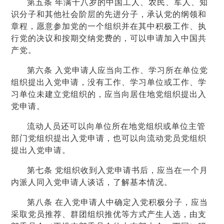
第五条
年满十八岁的中国工人、农民、军人、知
识分子和其他社会阶层的先进分子，承认党的纲领和
章程，愿意参加党的一个组织并在其中积极工作、执
行党的决议和按期交纳党费的，可以申请加入中国共
产党。
第六条
入党申请人应当向工作、学习所在单位党
组织提出入党申请，没有工作、学习单位或工作、学
习单位未建立党组织的，应当向居住地党组织提出入
党申请。
流动人员还可以向单位所在地党组织或单位主管
部门党组织提出入党申请，也可以向流动党员党组织
提出入党申请。
第七条
党组织收到入党申请书后，应当在一个月
内派人同入党申请人谈话，了解基本情况。
第八条
在入党申请人中确定入党积极分子，应当
采取党员推荐、群团组织推优等方式产生人选，由支