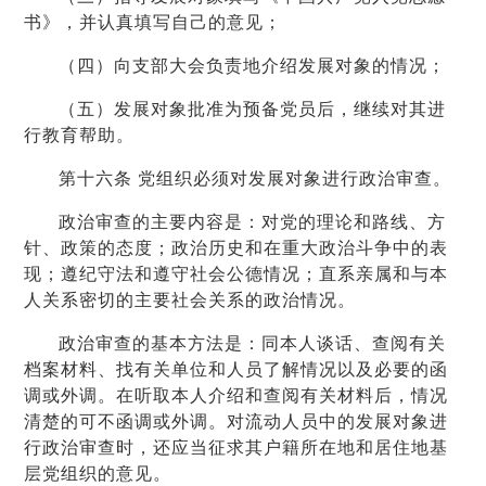
书》，并认真填写自己的意见；
（四）向支部大会负责地介绍发展对象的情况；
（五）发展对象批准为预备党员后，继续对其进
行教育帮助。
第十六条
党组织必须对发展对象进行政治审查。
政治审查的主要内容是：对党的理论和路线、方
针、政策的态度；政治历史和在重大政治斗争中的表
现；遵纪守法和遵守社会公德情况；直系亲属和与本
人关系密切的主要社会关系的政治情况。
政治审查的基本方法是：同本人谈话、查阅有关
档案材料、找有关单位和人员了解情况以及必要的函
调或外调。在听取本人介绍和查阅有关材料后，情况
清楚的可不函调或外调。对流动人员中的发展对象进
行政治审查时，还应当征求其户籍所在地和居住地基
层党组织的意见。