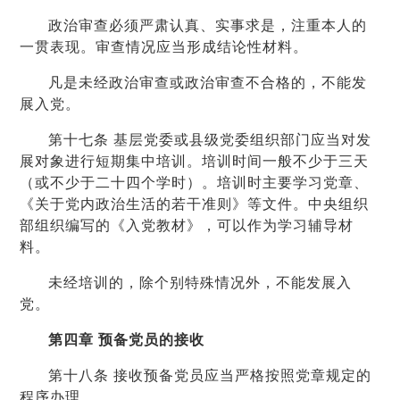
政治审查必须严肃认真、实事求是，注重本人的
一贯表现。审查情况应当形成结论性材料。
凡是未经政治审查或政治审查不合格的，不能发
展入党。
第十七条
基层党委或县级党委组织部门应当对发
展对象进行短期集中培训。培训时间一般不少于三天
（或不少于二十四个学时）。培训时主要学习党章、
《关于党内政治生活的若干准则》等文件。中央组织
部组织编写的《入党教材》，可以作为学习辅导材
料。
未经培训的，除个别特殊情况外，不能发展入
党。
第四章
预备党员的接收
第十八条
接收预备党员应当严格按照党章规定的
程序办理。