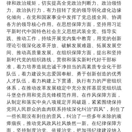
律和政治规矩，切实提高全党政治判断力、政治领悟
力、政治执行力，有力扭转了党的领导弱化虚化边缘
化倾向，在党和国家事业中发挥了党总揽全局、协调
各方的领导核心作用。在思想保障方面，坚持用习近
平新时代中国特色社会主义思想武装全党、指导实
践、推动工作，持续开展党内集中教育，用党的创新
理论引领深化改革开放、破解发展难题、拓展发展空
间、推动高质量发展。在组织保障方面，提出和坚持
新时代党的组织路线，贯彻和落实新时代好干部标
准，着力培养造就忠诚干净担当的高素质专业化干部
队伍，着力建设矢志爱国奉献、勇于创新创造的优秀
人才队伍，着力构建上下贯通、执行有力的严密组织
体系，在推动改革发展稳定中充分发挥基层党组织战
斗堡垒作用和党员先锋模范作用。在作风保障方面，
从制定和落实中央八项规定开局破题，紧紧围绕保持
党同人民群众的血肉联系持续深化纠治“四风”，刹住了
一些长期没有刹住的歪风，纠治了一些多年未除的顽
瘴痼疾，推动党风政风社风焕然一新。在纪律保障方
面，坚持制度治党、依规治党，把加强纪律建设纳入