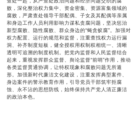
查处一起，从严查处政治问题和经济问题交织的腐
败，深化整治权力集中、资金密集、资源富集领域的
腐败，严肃查处领导干部配偶、子女及其配偶等亲属
和身边工作人员利用影响力谋私贪腐问题，坚决惩治
新型腐败、隐性腐败、群众身边的“蝇贪蚁腐”。加强对
权力配置、运行的规范和监督，注重查找权力运行漏
洞、补齐制度短板，健全授权用权制权相统一、清晰
透明可追溯的制度机制。把党内监督和人民监督结合
起来，重视发挥群众监督、舆论监督“前哨”作用，推动
各类监督贯通协调，让特权现象和腐败问题无所遁
形。加强新时代廉洁文化建设，注重发挥典型案件、
身边案件的警示教育作用，引导党员干部筑牢拒腐
蚀、永不沾的思想防线，始终保持共产党人清正廉洁
的政治本色。