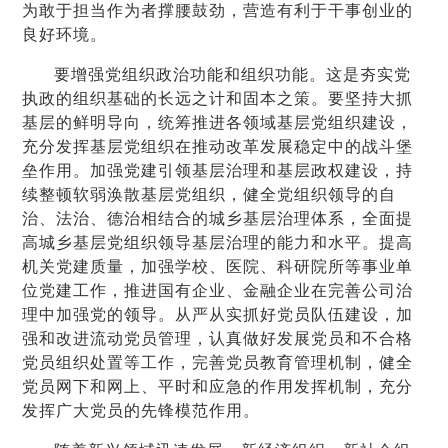
为敢于担当作为者撑腰鼓劲，营造有利于干事创业的
良好环境。
要增强党组织政治功能和组织功能。这是夯实党
执政的组织基础的长远之计和固本之策。要坚持大抓
基层的鲜明导向，统筹推进各领域基层党组织建设，
充分发挥基层党组织在推动改革发展稳定中的战斗堡
垒作用。加强党建引领基层治理和基层政权建设，持
续整顿软弱涣散基层党组织，健全党组织领导的自
治、法治、德治相结合的城乡基层治理体系，全面提
高城乡基层党组织领导基层治理的能力和水平。提高
机关党建质量，加强学校、医院、科研院所等事业单
位党建工作，推进国有企业、金融企业在完善公司治
理中加强党的领导。从严从实抓好党员队伍建设，加
强和改进流动党员管理，认真做好发展党员和不合格
党员组织处置等工作，完善党员教育管理机制，健全
党员网下和网上、平时和应急的作用发挥机制，充分
发挥广大党员的先锋模范作用。