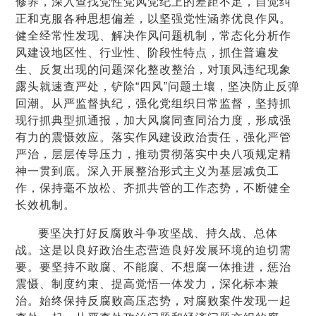
修养，深入查找党性党风党纪上的差距不足，自觉纠
正和克服各种思想偏差，以坚强党性涵养优良作风。
健全经常性发现、解决作风问题机制，常态化分析作
风建设地区性、行业性、阶段性特点，抓住普遍发
生、反复出现的问题深化整改整治，对顶风违纪现象
露头就速查严处，铲除“四风”问题土壤，坚决防止反弹
回潮。从严监督执纪，强化党组织日常监督，坚持抓
现行抓典型抓通报，加大风腐同查同治力度，形成强
有力的震慑效应。落实作风建设政治责任，强化严管
严治，层层传导压力，推动贯彻落实中央八项规定精
神一贯到底。深入开展整治形式主义为基层减负工
作，保持毫不放松、齐抓共管的工作态势，不断健全
长效机制。
要坚决打好反腐败斗争攻坚战、持久战、总体
战。这是以良好政治生态营造良好发展环境的迫切需
要。要坚持不敢腐、不能腐、不想腐一体推进，惩治
震慑、制度约束、提高觉悟一体发力，深化标本兼
治。始终保持反腐败高压态势，对腐败案件发现一起