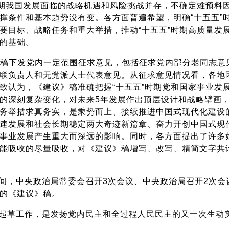
时期我国发展面临的战略机遇和风险挑战并存，不确定难预料
撑条件和基本趋势没有变。各方面普遍希望，明确“十五五”
要目标、战略任务和重大举措，推动“十五五”时期高质量发
的基础。
》稿下发党内一定范围征求意见，包括征求党内部分老同志意
联负责人和无党派人士代表意见。从征求意见情况看，各地
致认为，《建议》稿准确把握“十五五”时期党和国家事业发
的深刻复杂变化，对未来5年发展作出顶层设计和战略擘画
务举措求真务实，是乘势而上、接续推进中国式现代化建设
速发展和社会长期稳定两大奇迹新篇章、奋力开创中国式现
事业发展产生重大而深远的影响。同时，各方面提出了许多
能吸收的尽量吸收，对《建议》稿增写、改写、精简文字共计
间，中央政治局常委会召开3次会议、中央政治局召开2次会
的《建议》稿。
起草工作，是发扬党内民主和全过程人民民主的又一次生动