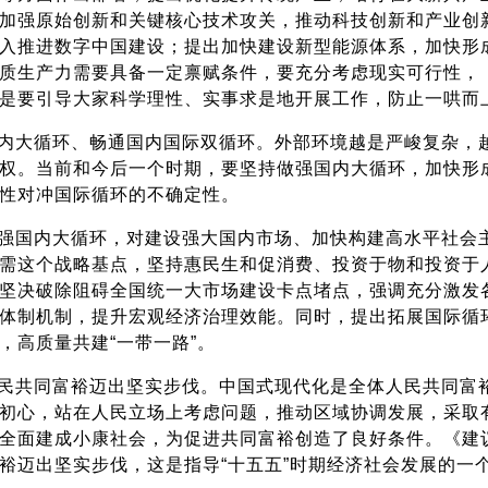
加强原始创新和关键核心技术攻关，推动科技创新和产业创
入推进数字中国建设；提出加快建设新型能源体系，加快形
质生产力需要具备一定禀赋条件，要充分考虑现实可行性，
是要引导大家科学理性、实事求是地开展工作，防止一哄而
内大循环、畅通国内国际双循环。外部环境越是严峻复杂，
权。当前和今后一个时期，要坚持做强国内大循环，加快形
性对冲国际循环的不确定性。
强国内大循环，对建设强大国内市场、加快构建高水平社会
需这个战略基点，坚持惠民生和促消费、投资于物和投资于
坚决破除阻碍全国统一大市场建设卡点堵点，强调充分激发
体制机制，提升宏观经济治理效能。同时，提出拓展国际循
，高质量共建“一带一路”。
民共同富裕迈出坚实步伐。中国式现代化是全体人民共同富
初心，站在人民立场上考虑问题，推动区域协调发展，采取
全面建成小康社会，为促进共同富裕创造了良好条件。《建
裕迈出坚实步伐，这是指导“十五五”时期经济社会发展的一