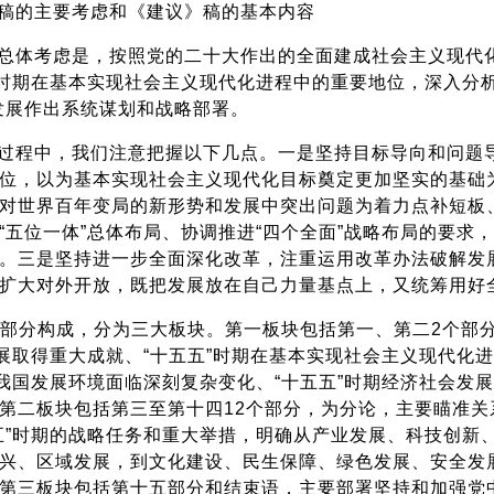
稿的主要考虑和《建议》稿的基本内容
总体考虑是，按照党的二十大作出的全面建成社会主义现代化
”时期在基本实现社会主义现代化进程中的重要地位，深入分
发展作出系统谋划和战略部署。
过程中，我们注意把握以下几点。一是坚持目标导向和问题
位，以为基本实现社会主义现代化目标奠定更加坚实的基础
对世界百年变局的新形势和发展中突出问题为着力点补短板
“五位一体”总体布局、协调推进“四个全面”战略布局的要求
。三是坚持进一步全面深化改革，注重运用改革办法破解发
扩大对外开放，既把发展放在自己力量基点上，又统筹用好
个部分构成，分为三大板块。第一板块包括第一、第二2个部
发展取得重大成就、“十五五”时期在基本实现社会主义现代化
期我国发展环境面临深刻复杂变化、“十五五”时期经济社会发
第二板块包括第三至第十四12个部分，为分论，主要瞄准关
五”时期的战略任务和重大举措，明确从产业发展、科技创新
兴、区域发展，到文化建设、民生保障、绿色发展、安全发
第三板块包括第十五部分和结束语，主要部署坚持和加强党