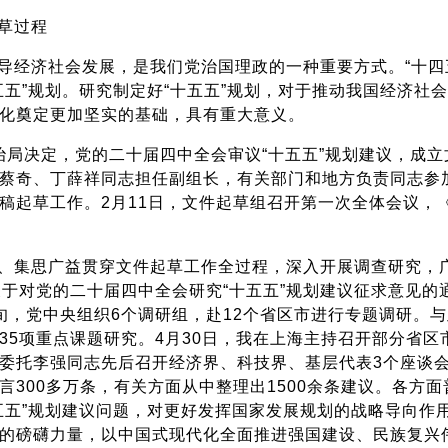
草过程
导经济社会发展，是我们党治国理政的一种重要方式。“十四
五五”规划。研究制定好“十五五”规划，对于推动我国经济社
化奠定更加坚实的基础，具有重大意义。
治局决定，党的二十届四中全会审议“十五五”规划建议，成
蔡奇、丁薛祥同志担任副组长，有关部门和地方负责同志参
稿起草工作。2月11日，文件起草组召开第一次全体会议，
、集思广益贯穿文件起草工作全过程，深入开展调查研究，
关于对党的二十届四中全会研究“十五五”规划建议征求意见的
旬，党中央组织6个调研组，赴12个省区市进行专题调研。
35项重点课题研究。4月30日，我在上海主持召开部分省区市
委托李强同志先后召开经济界、科技界、基层代表3个座谈
言300多万条，有关方面从中整理出1500余条建议。各方
五五”规划建议问题，对更好发挥国家发展规划的战略导向作
的磅礴力量，以中国式现代化全面推进强国建设、民族复兴